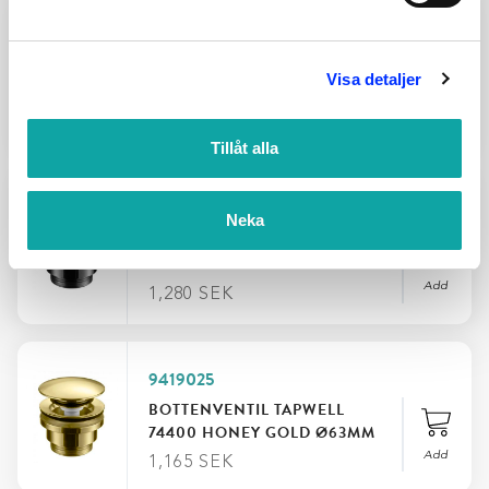
9418602
BOTTENVENTIL TAPWELL
Visa detaljer
74400 KOPPAR Ø63MM
Add
995
SEK
Tillåt alla
9418944
Neka
BOTTENVENTIL TAPWELL
74400 BLACK CHROME
Ø63MM
Add
1,280
SEK
9419025
BOTTENVENTIL TAPWELL
74400 HONEY GOLD Ø63MM
Add
1,165
SEK