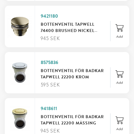
9421180
BOTTENVENTIL TAPWELL
74400 BRUSHED NICKEL
Ø63MM
Add
945
SEK
FILTRERA EFTER KATEGORI
8575836
BOTTENVENTIL FÖR BADKAR
FILTRERA EFTER PRIS
TAPWELL 22200 KROM
Add
595
SEK
9418611
BOTTENVENTIL FÖR BADKAR
TAPWELL 22200 MÄSSING
Add
945
SEK