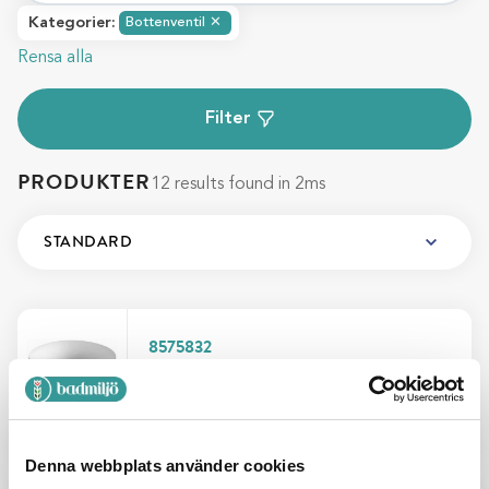
Kategorier
:
Bottenventil
✕
Rensa alla
Filter
PRODUKTER
12 results found in 2ms
8575832
BOTTENVENTIL TAPWELL
68400 KROM Ø72MM
Add
565
SEK
Denna webbplats använder cookies