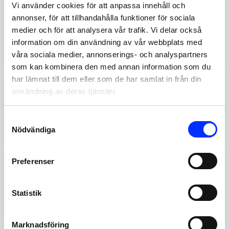
Vi använder cookies för att anpassa innehåll och
9418417
annonser, för att tillhandahålla funktioner för sociala
BOTTENVENTIL TAPWELL
medier och för att analysera vår trafik. Vi delar också
68400 MÄSSING Ø72MM
information om din användning av vår webbplats med
Add
945
SEK
våra sociala medier, annonserings- och analyspartners
som kan kombinera den med annan information som du
har lämnat till dem eller som de har samlat in från din
9418806
användning av deras tjänster.
BOTTENVENTIL TAPWELL
68400 KOPPAR Ø72MM
Consent
Add
Nödvändiga
945
SEK
Selection
Preferenser
8575833
BOTTENVENTIL TAPWELL
Statistik
74400 KROM Ø63MM
Add
565
SEK
Marknadsföring