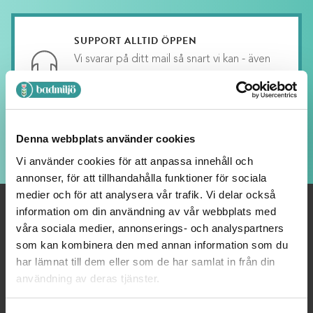
Lägg till i varukorg
SUPPORT ALLTID ÖPPEN
Vi svarar på ditt mail så snart vi kan - även
kvällar och helger, fast med längre svarstid.
LOJALITETSBONUS
Denna webbplats använder cookies
Upp till 20% rabatt för medlemmar
Vi använder cookies för att anpassa innehåll och
annonser, för att tillhandahålla funktioner för sociala
medier och för att analysera vår trafik. Vi delar också
information om din användning av vår webbplats med
våra sociala medier, annonserings- och analyspartners
OM OSS
som kan kombinera den med annan information som du
har lämnat till dem eller som de har samlat in från din
Välkommen till Badmiljö! Här hittar du Badrumstillbehör och
användning av deras tjänster.
Badrumsinredning av högsta kvalitet.Vi strävar alltid efter