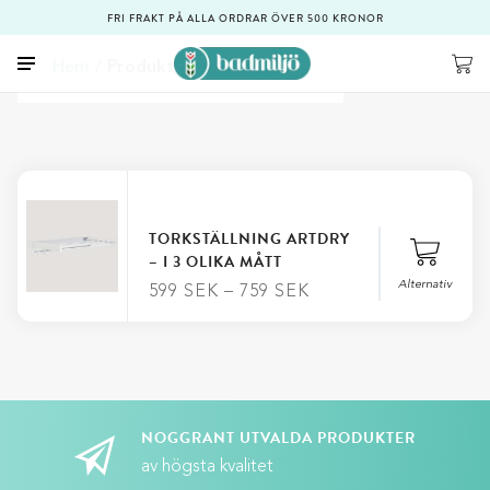
FRI FRAKT PÅ ALLA ORDRAR ÖVER 500 KRONOR
Hem
/ Produkt Längd / 100 cm
TORKSTÄLLNING ARTDRY
– I 3 OLIKA MÅTT
Alternativ
599
SEK
–
759
SEK
Stäng
Längd
NOGGRANT UTVALDA PRODUKTER
av högsta kvalitet