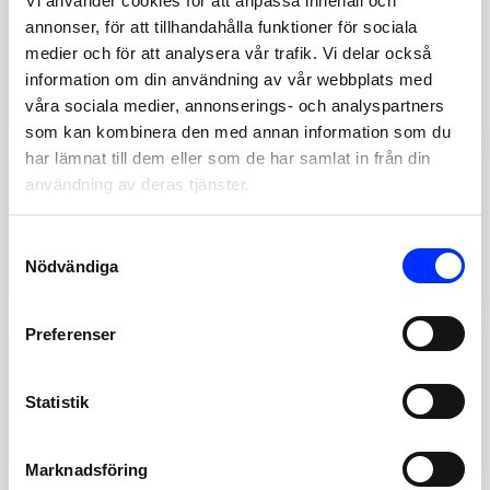
Vi använder cookies för att anpassa innehåll och
754-23
annonser, för att tillhandahålla funktioner för sociala
HALKMATTA DUSCHY
medier och för att analysera vår trafik. Vi delar också
BUBBLES 40X70 BADKARSM-
information om din användning av vår webbplats med
16
Add
våra sociala medier, annonserings- och analyspartners
189
SEK
som kan kombinera den med annan information som du
har lämnat till dem eller som de har samlat in från din
användning av deras tjänster.
754-20
HALKMATTA DUSCHY
BUBBLES 40X70 BADKAR
Consent
Nödvändiga
Selection
Lägg till
189
SEK
Preferenser
755-20
HALKMATTA DUSCHY
Statistik
BUBBLES 50X50 SVART
Add
189
SEK
Marknadsföring