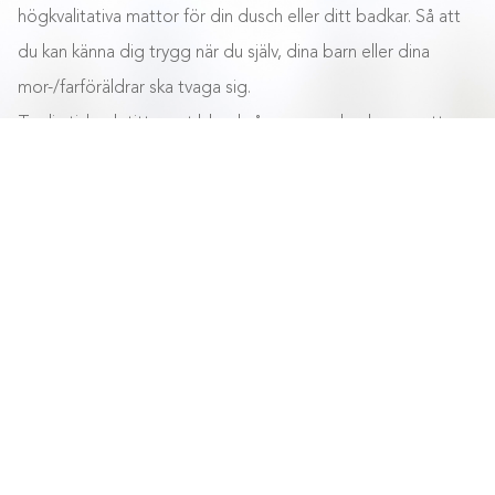
högkvalitativa mattor för din dusch eller ditt badkar. Så att
du kan känna dig trygg när du själv, dina barn eller dina
mor-/farföräldrar ska tvaga sig.
Ta din tid och titta runt bland våra snygga badrumsmattor
Stäng
och halkmattor. Vi vågar nästan lova att du kommer hitta en
halkmatta som kommer passa ditt badrum.
Du förresten, en sak till, vi på Badmiljö har den fasta
övertygelsen att det skall vara snabbt, smidigt och
kostnadseffektivt att handla på nätet.
Så sätt igång och
utforska vårt digra och noggrant utvalda sortiment!