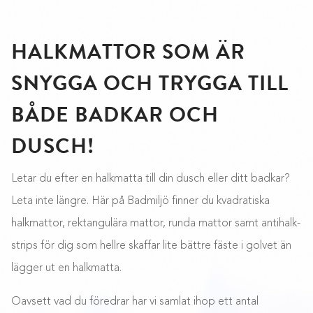
FILTRERA EFTER PRIS
HALKMATTOR SOM ÄR
SNYGGA OCH TRYGGA TILL
FILTRERA EFTER LÄNGD
BÅDE BADKAR OCH
FILTRERA EFTER LÄNGD
DUSCH!
Letar du efter en halkmatta till din dusch eller ditt badkar?
Leta inte längre. Här på Badmiljö finner du kvadratiska
halkmattor, rektangulära mattor, runda mattor samt antihalk-
strips för dig som hellre skaffar lite bättre fäste i golvet än
lägger ut en halkmatta.
Oavsett vad du föredrar har vi samlat ihop ett antal