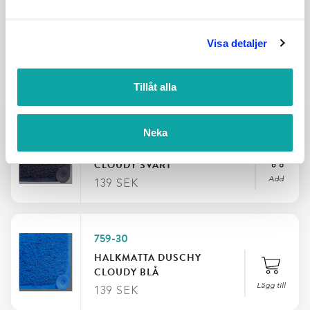
HALKMATTA SEALSKIN
Visa detaljer
DOBY FINNS I 2
STORLEKAR
Options
349
SEK
Tillåt alla
759-20
Neka
HALKMATTA DUSCHY
CLOUDY SVART
Add
139
SEK
759-30
HALKMATTA DUSCHY
CLOUDY BLÅ
Lägg till
139
SEK