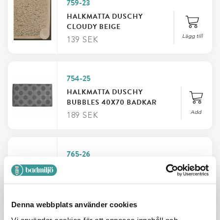
759-23
HALKMATTA DUSCHY
CLOUDY BEIGE
Lägg till
139
SEK
754-25
HALKMATTA DUSCHY
BUBBLES 40X70 BADKAR
Add
189
SEK
765-26
BADRUMSMATTA RIMINI
MÖRKGRÅ
Add
299
SEK
Denna webbplats använder cookies