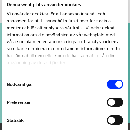
Denna webbplats använder cookies
Vi använder cookies för att anpassa innehåll och
annonser, för att tillhandahålla funktioner för sociala
medier och för att analysera vår trafik. Vi delar också
NOGGRANT UTVALDA PRODUKTER
information om din användning av vår webbplats med
av högsta kvalitet
våra sociala medier, annonserings- och analyspartners
som kan kombinera den med annan information som du
har lämnat till dem eller som de har samlat in från din
användning av deras tjänster.
SUPPORT ALLTID ÖPPEN
Vi svarar på ditt mail så snart vi kan - även
Consent
kvällar och helger, fast med längre svarstid.
Nödvändiga
Selection
Preferenser
LOJALITETSBONUS
Upp till 20% rabatt för medlemmar
Statistik