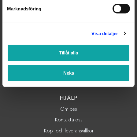
Marknadsföring
OM OSS
Välkommen till Badmiljö! Här hittar du Badrumstillbehör och
Visa detaljer
Badrumsinredning av högsta kvalitet.Vi strävar alltid efter
nöjda kunder – tveka inte att höra av dig till oss så hjälper vi
Tillåt alla
dig på bästa sätt! Vi nås enklast på
kundservice@badmiljo.se
Neka
HJÄLP
Om oss
Kontakta oss
Köp- och leveransvillkor