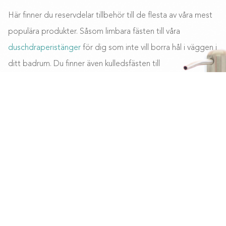
Här finner du reservdelar tillbehör till de flesta av våra mest
populära produkter. Såsom limbara fästen till våra
duschdraperistänger
för dig som inte vill borra hål i väggen i
ditt badrum. Du finner även kulledsfästen till
duschdraperistänger, för dig som vill fästa din
Stäng
duschdraperistäng på en vägg i vinkel. Vidare finner du
duschdraperiringar som passar våra
duschdraperier
. För dig
som vill ha monteringsplattor till dina
badrumskrokar
,
badrumshyllor osv från Smedbo har också kommit helt rätt.
Ta en titt bland våra smarta och praktiska badrumstillbehör.