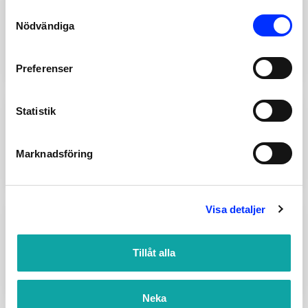
Consent
7331307
Nödvändiga
Selection
STRÅLSAMLARE MED KULLED
ECO FLOW
Add
169
SEK
Preferenser
Statistik
7331207
STRÅLSAMLARE MED SLANG
ECO FLOW
Marknadsföring
Add
179
SEK
Visa detaljer
255-90
TVÅLKOPP TILL
Tillåt alla
DUSCHSTÅNG
Lägg till
235
SEK
Neka