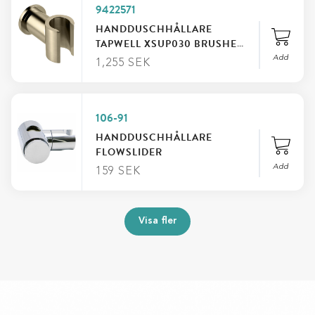
9422571
HANDDUSCHHÅLLARE
TAPWELL XSUP030 BRUSHED
NICKEL
Add
1,255
SEK
FILTRERA EFTER KATEGORI
106-91
FILTRERA EFTER PRIS
HANDDUSCHHÅLLARE
FLOWSLIDER
FILTRERA EFTER FÄRG
Add
159
SEK
FILTRERA EFTER LÄNGD
Visa fler
FILTRERA EFTER LÄNGD