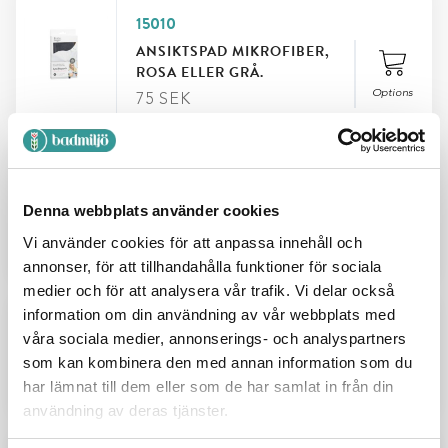
15010
ANSIKTSPAD MIKROFIBER,
ROSA ELLER GRÅ.
Options
75
SEK
15011
HÅRBAND I MIKROFIBER,
Denna webbplats använder cookies
ROSA ELLER GRÅ.
Vi använder cookies för att anpassa innehåll och
Options
35
SEK
annonser, för att tillhandahålla funktioner för sociala
medier och för att analysera vår trafik. Vi delar också
information om din användning av vår webbplats med
7371000
våra sociala medier, annonserings- och analyspartners
HANDDUSCHHÅLLARE FLEX
som kan kombinera den med annan information som du
har lämnat till dem eller som de har samlat in från din
159
SEK
Add
användning av deras tjänster.