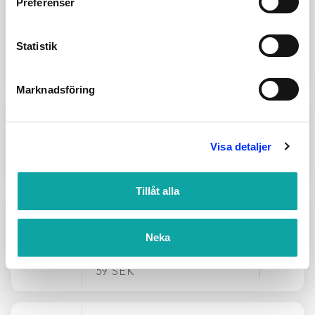
Preferenser
V800165
SEALSKIN EXTRA
Statistik
BORSTHUVUD MOOD
Add
115
SEK
Marknadsföring
900-38
PERSONVÅG VIT BMI
Visa detaljer
399
SEK
Add
Tillåt alla
834-14
EXTRA BORSTHUVUD
Neka
NATURE OCH KOMODO
Add
59
SEK