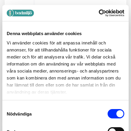
15010
ANSIKTSPAD MIKROFIBER,
ROSA ELLER GRÅ.
Options
75
SEK
Denna webbplats använder cookies
Vi använder cookies för att anpassa innehåll och
annonser, för att tillhandahålla funktioner för sociala
15011
medier och för att analysera vår trafik. Vi delar också
HÅRBAND I MIKROFIBER,
information om din användning av vår webbplats med
ROSA ELLER GRÅ.
våra sociala medier, annonserings- och analyspartners
Options
35
SEK
som kan kombinera den med annan information som du
har lämnat till dem eller som de har samlat in från din
användning av deras tjänster.
100066
ANTIHALK STRIPES
Consent
Nödvändiga
99
SEK
Selection
Lägg till