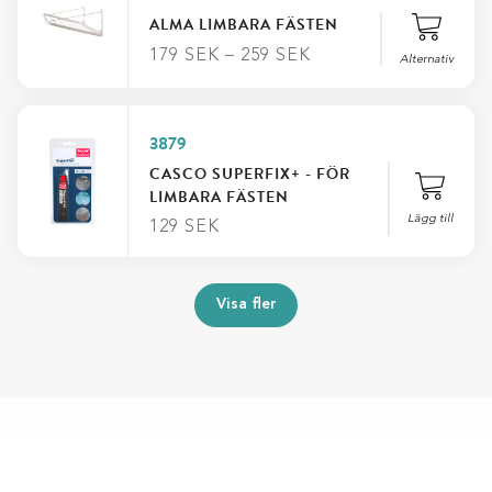
ALMA LIMBARA FÄSTEN
FILTRERA EFTER PRIS
179
SEK
–
259
SEK
Alternativ
FILTRERA EFTER FÄRG
3879
FILTRERA EFTER LÄNGD
CASCO SUPERFIX+ - FÖR
LIMBARA FÄSTEN
FILTRERA EFTER LÄNGD
Lägg till
129
SEK
Visa fler
Stäng
Badrumstillbehör till alla sorters lösningar du kan tänkas