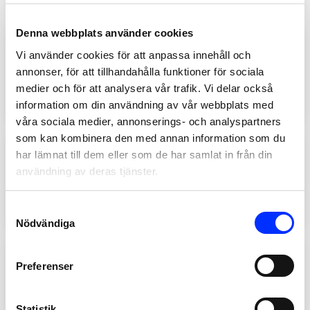
Denna webbplats använder cookies
20220
Vi använder cookies för att anpassa innehåll och
RESERVDEL – VIT KONSOL
annonser, för att tillhandahålla funktioner för sociala
TILL DUSCHDRAPERISTÅNG
medier och för att analysera vår trafik. Vi delar också
Lägg till
89
SEK
information om din användning av vår webbplats med
våra sociala medier, annonserings- och analyspartners
som kan kombinera den med annan information som du
har lämnat till dem eller som de har samlat in från din
596-03
användning av deras tjänster.
UTBYTBAR BORSTHUVUD
TILL BRUSCHY GRÅ
Lägg till
Consent
59
SEK
Nödvändiga
Selection
42022809
Preferenser
DUSCHDRAPERI LUSE
349
SEK
Statistik
Lägg till