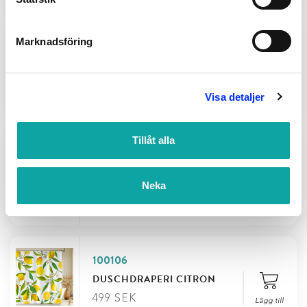
Marknadsföring
628-87
DUSCHDRAPERI GREEN
SPECIES
Visa detaljer
Lägg till
299
SEK
Tillåt alla
BADRUMSMATTA ETOL
Neka
STAR NAVY RUND
Alternativ
359
SEK
–
529
SEK
Stäng
Diameter
100106
DUSCHDRAPERI CITRON
499
SEK
Lägg till