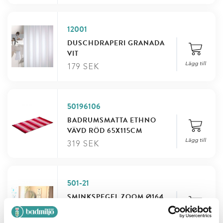
12001
DUSCHDRAPERI GRANADA
VIT
Lägg till
179
SEK
50196106
BADRUMSMATTA ETHNO
VÄVD RÖD 65X115CM
Lägg till
319
SEK
501-21
SMINKSPEGEL ZOOM Ø164
MM
Lägg till
169
SEK