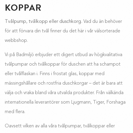
KOPPAR
Tvålpump, tvålkopp eller duschkorg.
Vad du än behöver
för att förvara din tvål finner du det här i vår välsorterade
webbshop.
Vi på Badmiljö erbjuder ett digert utbud av högkvalitativa
tvålpumpar och tvålkoppar för duschen att ha schampot
eller tvålflaskan i. Finns i frostat glas, koppar med
mässingshållare och rostfria duschkorgar – det är bara att
välja och vraka bland våra utvalda produkter. Från välkända
internationella leverantörer som Ljugmann, Tiger, Forshaga
FILTRERA EFTER KATEGORI
med flera.
Oavsett vilken av alla våra tvålpumpar, tvålkoppar eller
FILTRERA EFTER PRIS