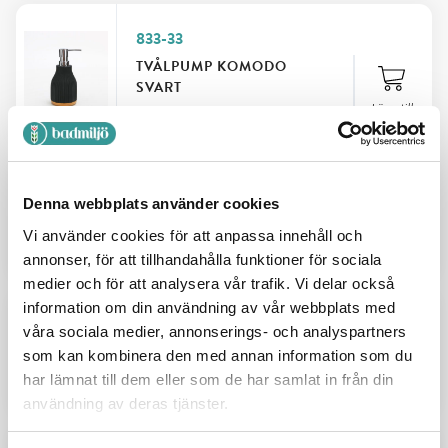
833-33
TVÅLPUMP KOMODO
SVART
Lägg till
199
SEK
833-41
Denna webbplats använder cookies
TVÅLPUMP KOMODO SAND
Vi använder cookies för att anpassa innehåll och
199
SEK
Add
annonser, för att tillhandahålla funktioner för sociala
medier och för att analysera vår trafik. Vi delar också
information om din användning av vår webbplats med
833-35
våra sociala medier, annonserings- och analyspartners
TVÅLKOPP KOMODO SVART
som kan kombinera den med annan information som du
har lämnat till dem eller som de har samlat in från din
139
SEK
Add
användning av deras tjänster.