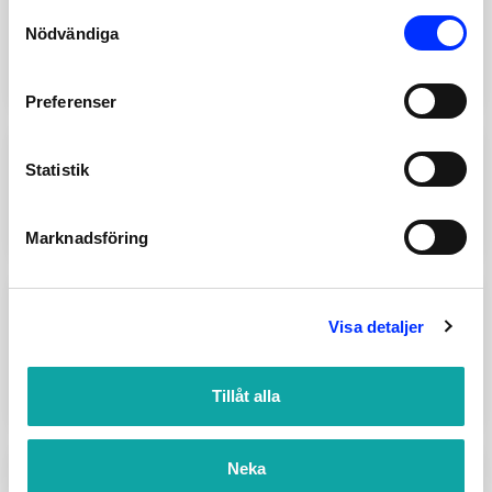
Consent
833-43
Nödvändiga
Selection
TVÅLKOPP KOMODO SAND
139
SEK
Add
Preferenser
V800050
Statistik
SEALSKIN MOOD TVÅLKOPP
149
SEK
Add
Marknadsföring
V800044
Visa detaljer
SEALSKIN MOOD
TVÅLPUMP
Tillåt alla
Lägg till
229
SEK
Neka
T1326131