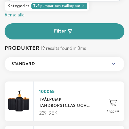
Kategorier
:
Tvålpumpar och tvålkoppar
✕
Rensa alla
Filter
PRODUKTER
19 results found in 3ms
100065
TVÅLPUMP
TANDBORSTGLAS OCH
BURK
Lägg till
229
SEK