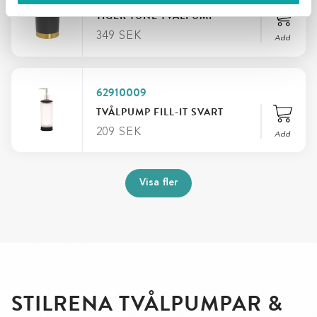
TIGER TUNE TVÅLPUMP
349
SEK
Add
62910009
TVÅLPUMP FILL-IT SVART
209
SEK
Add
Visa fler
STILRENA TVÅLPUMPAR &