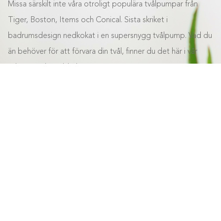
Missa särskilt inte våra otroligt populära tvålpumpar från
Tiger, Boston, Items och Conical. Sista skriket i
badrumsdesign nedkokat i en supersnygg tvålpump. Vad du
än behöver för att förvara din tvål, finner du det här i vår
välsorterade webbshop.
Stäng
Så välkommen vi på Badmiljö.se tycker att det ska vara
smidigt, snabbt och kostnadseffektivt att handla sin
tvålpump på nätet. Så klicka hem din favorit idag!
NOGGRANT UTVALDA PRODUKTER
av högsta kvalitet