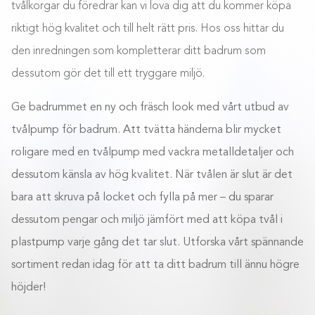
tvålkorgar du föredrar kan vi lova dig att du kommer köpa
riktigt hög kvalitet och till helt rätt pris. Hos oss hittar du
den inredningen som kompletterar ditt badrum som
dessutom gör det till ett tryggare miljö.
Ge badrummet en ny och fräsch look med vårt utbud av
tvålpump för badrum. Att tvätta händerna blir mycket
roligare med en tvålpump med vackra metalldetaljer och
dessutom känsla av hög kvalitet. När tvålen är slut är det
bara att skruva på locket och fylla på mer – du sparar
dessutom pengar och miljö jämfört med att köpa tvål i
plastpump varje gång det tar slut. Utforska vårt spännande
sortiment redan idag för att ta ditt badrum till ännu högre
höjder!