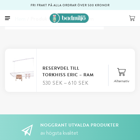
FRI FRAKT PÅ ALLA ORDRAR ÖVER 500 KRONOR
Hem
/ Produkt Längd / 70x50 cm
RESERVDEL TILL
TORKHISS ERIC – RAM
Alternativ
530
SEK
–
610
SEK
Stäng
Längd
NOGGRANT UTVALDA PRODUKTER
av högsta kvalitet