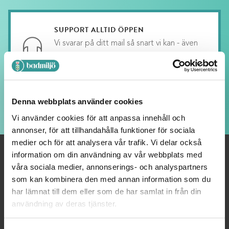
Lägg till i varukorg
SUPPORT ALLTID ÖPPEN
Vi svarar på ditt mail så snart vi kan - även
kvällar och helger, fast med längre svarstid.
LOJALITETSBONUS
Denna webbplats använder cookies
Upp till 20% rabatt för medlemmar
Vi använder cookies för att anpassa innehåll och
annonser, för att tillhandahålla funktioner för sociala
medier och för att analysera vår trafik. Vi delar också
information om din användning av vår webbplats med
våra sociala medier, annonserings- och analyspartners
OM OSS
som kan kombinera den med annan information som du
har lämnat till dem eller som de har samlat in från din
Välkommen till Badmiljö! Här hittar du Badrumstillbehör och
användning av deras tjänster.
Badrumsinredning av högsta kvalitet.Vi strävar alltid efter