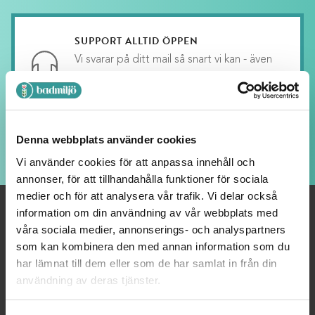
SUPPORT ALLTID ÖPPEN
Vi svarar på ditt mail så snart vi kan - även
kvällar och helger, fast med längre svarstid.
LOJALITETSBONUS
Denna webbplats använder cookies
Upp till 20% rabatt för medlemmar
Vi använder cookies för att anpassa innehåll och
annonser, för att tillhandahålla funktioner för sociala
medier och för att analysera vår trafik. Vi delar också
information om din användning av vår webbplats med
våra sociala medier, annonserings- och analyspartners
OM OSS
som kan kombinera den med annan information som du
har lämnat till dem eller som de har samlat in från din
Välkommen till Badmiljö! Här hittar du Badrumstillbehör och
användning av deras tjänster.
Badrumsinredning av högsta kvalitet.Vi strävar alltid efter