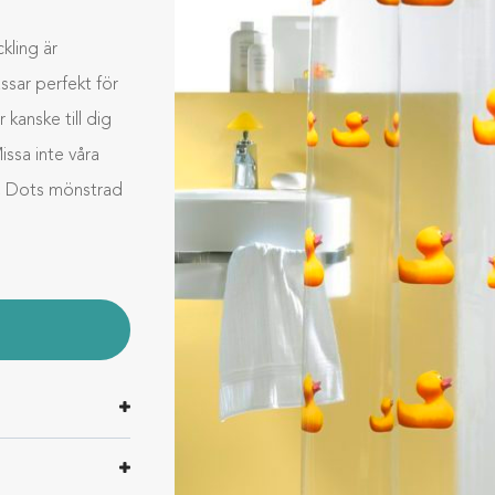
kling är
ssar perfekt för
 kanske till dig
issa inte våra
n; Dots mönstrad