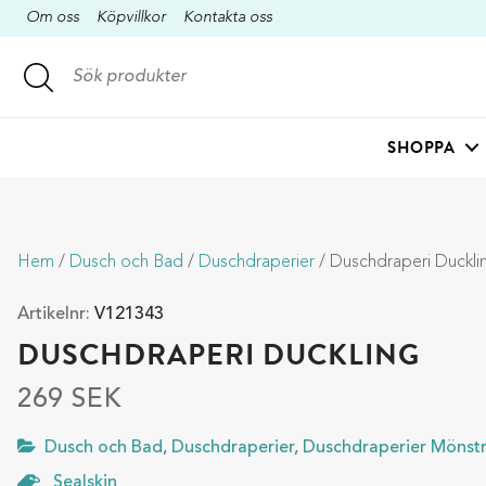
Om oss
Köpvillkor
Kontakta oss
SHOPPA
Hem
/
Dusch och Bad
/
Duschdraperier
/ Duschdraperi Duckli
Artikelnr:
V121343
DUSCHDRAPERI DUCKLING
269
SEK
Dusch och Bad
,
Duschdraperier
,
Duschdraperier Mönst
Sealskin