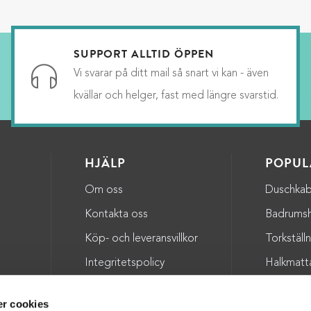
SUPPORT ALLTID ÖPPEN
Vi svarar på ditt mail så snart vi kan - även
kvällar och helger, fast med längre svarstid.
HJÄLP
POPUL
Om oss
Duschkab
a
Kontakta oss
Badrumsh
Köp- och leveransvillkor
Torkställ
Integritetspolicy
Halkmatt
Badkarsh
r cookies