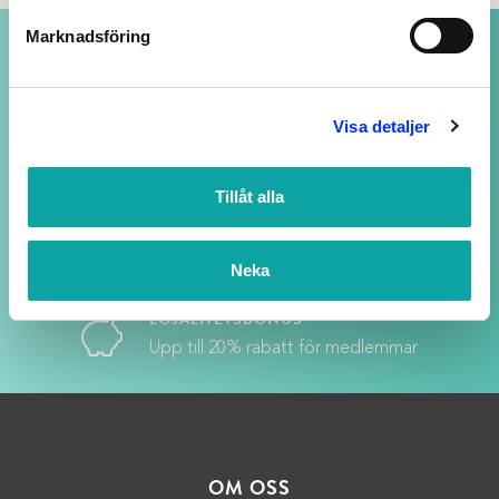
Marknadsföring
NOGGRANT UTVALDA PRODUKTER
av högsta kvalitet
Visa detaljer
SUPPORT ALLTID ÖPPEN
Vi svarar på ditt mail så snart vi kan - även
Tillåt alla
kvällar och helger, fast med längre svarstid.
Neka
LOJALITETSBONUS
Upp till 20% rabatt för medlemmar
OM OSS