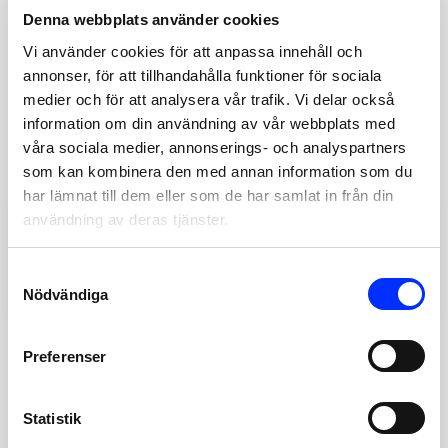
YTTERLIGARE INFORMATION
Denna webbplats använder cookies
Vi använder cookies för att anpassa innehåll och
annonser, för att tillhandahålla funktioner för sociala
medier och för att analysera vår trafik. Vi delar också
DU KANSKE OCKSÅ GILLAR …
information om din användning av vår webbplats med
våra sociala medier, annonserings- och analyspartners
som kan kombinera den med annan information som du
har lämnat till dem eller som de har samlat in från din
användning av deras tjänster.
15000
DUSCHDRAPERIRINGAR – VIT
Consent
95
SEK
Nödvändiga
Selection
Preferenser
Statistik