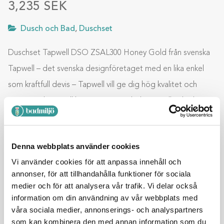
3,235
SEK
Dusch och Bad
,
Duschset
Duschset Tapwell DSO ZSAL300 Honey Gold från svenska
Tapwell – det svenska designföretaget med en lika enkel
som kraftfull devis – Tapwell vill ge dig hög kvalitet och
innovativ design till bra priser. Svensk design, tillverkad i
Italien, en kombination som vi alla kan se ger ett vackert
slutresultat med hög kvalitet anpassad efter svenska
Denna webbplats använder cookies
byggnormer. Duschset Tapwell DSO ZSAL300 Honey …
Vi använder cookies för att anpassa innehåll och
annonser, för att tillhandahålla funktioner för sociala
medier och för att analysera vår trafik. Vi delar också
Lägg till i varukorg
information om din användning av vår webbplats med
våra sociala medier, annonserings- och analyspartners
som kan kombinera den med annan information som du