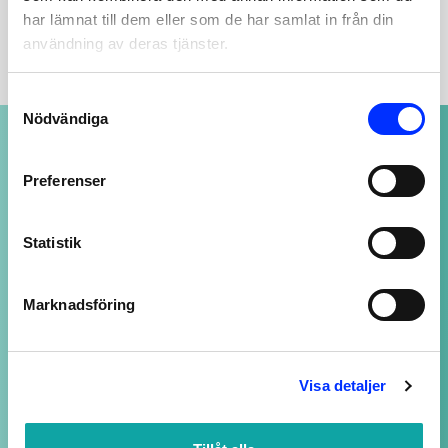
BESKRIVNING
har lämnat till dem eller som de har samlat in från din
användning av deras tjänster.
Consent
Nödvändiga
Selection
NOGGRANT UTVALDA PRODUKTER
av högsta kvalitet
Preferenser
Statistik
SUPPORT ALLTID ÖPPEN
Vi svarar på ditt mail så snart vi kan - även
Marknadsföring
kvällar och helger, fast med längre svarstid.
LOJALITETSBONUS
Visa detaljer
Upp till 20% rabatt för medlemmar