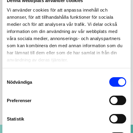
Denna webbplats använder cookies
Vi använder cookies för att anpassa innehåll och
DU KANSKE OCKSÅ GILLAR …
annonser, för att tillhandahålla funktioner för sociala
medier och för att analysera vår trafik. Vi delar också
information om din användning av vår webbplats med
våra sociala medier, annonserings- och analyspartners
som kan kombinera den med annan information som du
T170330
har lämnat till dem eller som de har samlat in från din
användning av deras tjänster.
DUSCHHANDTAG TIGER
AKCENT
Lägg till
Consent
589
SEK
Nödvändiga
Selection
Preferenser
Statistik