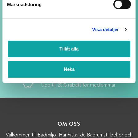
NOGGRANT UTVALDA PRODUKTER
Marknadsföring
av högsta kvalitet
Visa detaljer
SUPPORT ALLTID ÖPPEN
Vi svarar på ditt mail så snart vi kan - även
Tillåt alla
kvällar och helger, fast med längre svarstid.
Neka
LOJALITETSBONUS
Upp till 20% rabatt för medlemmar
OM OSS
Välkommen till Badmiljö! Här hittar du Badrumstillbehör och