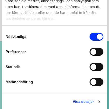
våra sociala medier, annonserings- och analyspartners
Lägg till i varukorg
som kan kombinera den med annan information som du
har lämnat till dem eller som de har samlat in från din
användning av deras tjänster.
BESKRIVNING
Consent
Nödvändiga
Selection
NOGGRANT UTVALDA PRODUKTER
Preferenser
av högsta kvalitet
Statistik
SUPPORT ALLTID ÖPPEN
Marknadsföring
Vi svarar på ditt mail så snart vi kan - även
kvällar och helger, fast med längre svarstid.
Visa detaljer
LOJALITETSBONUS