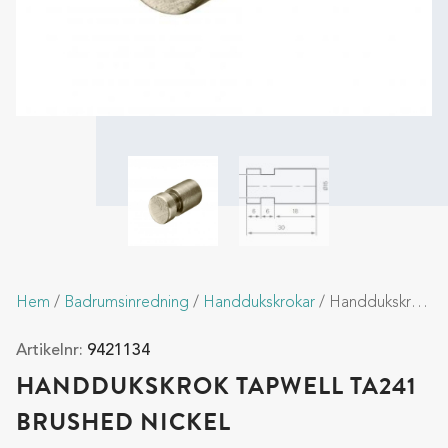
Hem
/
Badrumsinredning
/
Handdukskrokar
/ Handdukskrok Tapwell TA241 Brushed Nickel
Artikelnr:
9421134
HANDDUKSKROK TAPWELL TA241
BRUSHED NICKEL