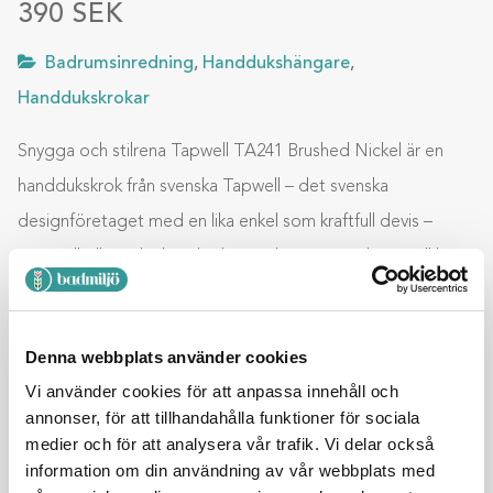
390
SEK
Badrumsinredning
,
Handdukshängare
,
Handdukskrokar
Snygga och stilrena Tapwell TA241 Brushed Nickel är en
handdukskrok från svenska Tapwell – det svenska
designföretaget med en lika enkel som kraftfull devis –
Tapwell vill ge dig hög kvalitet och innovativ design till bra
priser. Svensk design, tillverkad i Italien, en kombination som
vi alla kan se ger ett vackert slutresultat med hög kvalitet
Denna webbplats använder cookies
anpassad efter svenska byggnormer. Handdukskrok Tapwell
Vi använder cookies för att anpassa innehåll och
TA241 Brushed …
annonser, för att tillhandahålla funktioner för sociala
medier och för att analysera vår trafik. Vi delar också
information om din användning av vår webbplats med