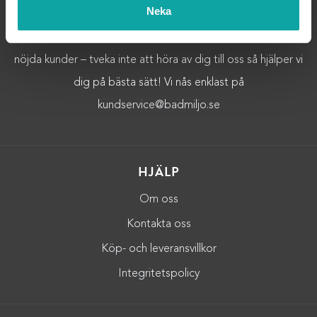
Neka
Välkommen till Badmiljö! Här hittar du Badrumstillbehör och
Badrumsinredning av högsta kvalitet.Vi strävar alltid efter
nöjda kunder – tveka inte att höra av dig till oss så hjälper vi
dig på bästa sätt! Vi nås enklast på
kundservice@badmiljo.se
HJÄLP
Om oss
Kontakta oss
Köp- och leveransvillkor
Integritetspolicy