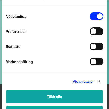
NOGGRANT UTVALDA PRODUKTER
Consent
av högsta kvalitet
Nödvändiga
Selection
Preferenser
SUPPORT ALLTID ÖPPEN
Vi svarar på ditt mail så snart vi kan - även
Statistik
kvällar och helger, fast med längre svarstid.
Marknadsföring
LOJALITETSBONUS
Upp till 20% rabatt för medlemmar
Visa detaljer
Tillåt alla
OM OSS