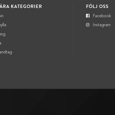
ÄRA KATEGORIER
FÖLJ OSS
in
Facebook
ylla
Instagram
ning
a
andtag