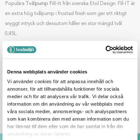
Populära
Tvålpump Fill-It
från svenska Etol Design. Fill-IT är
en extra hög tvålpump i frostad finish som ger ett riktigt
snyggt intryck och dessutom håller en stor mängd tvål
0,45L.
Material: ABS
Mått: Höjd 25 cm Diameter 7 cm
Denna webbplats använder cookies
Vi använder cookies för att anpassa innehåll och
Lägg till i varukorg
annonser, för att tillhandahålla funktioner för sociala
medier och för att analysera vår trafik. Vi delar också
information om din användning av vår webbplats med
BESKRIVNING
våra sociala medier, annonserings- och analyspartners
som kan kombinera den med annan information som du
har lämnat till dem eller som de har samlat in från din
användning av deras tjänster.