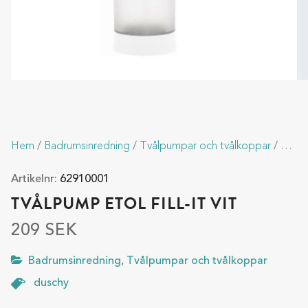
Hem
/
Badrumsinredning
/
Tvålpumpar och tvålkoppar
/ Tvålpump Etol Fill-It Vit
Artikelnr:
62910001
TVÅLPUMP ETOL FILL-IT VIT
209
SEK
Badrumsinredning
,
Tvålpumpar och tvålkoppar
duschy