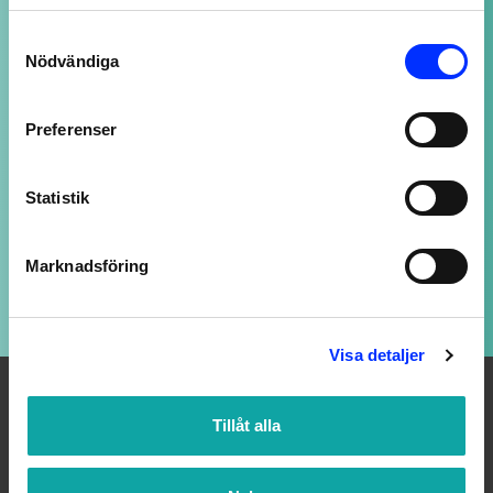
NOGGRANT UTVALDA PRODUKTER
Consent
av högsta kvalitet
Nödvändiga
Selection
Preferenser
SUPPORT ALLTID ÖPPEN
Vi svarar på ditt mail så snart vi kan - även
kvällar och helger, fast med längre svarstid.
Statistik
Marknadsföring
LOJALITETSBONUS
Upp till 20% rabatt för medlemmar
Visa detaljer
Tillåt alla
OM OSS
Välkommen till Badmiljö! Här hittar du Badrumstillbehör och