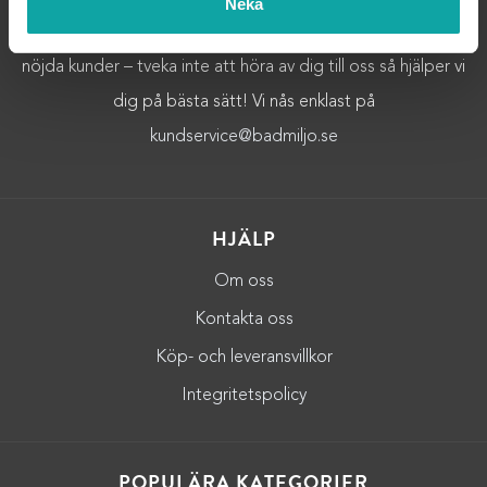
Neka
Badrumsinredning av högsta kvalitet.Vi strävar alltid efter
nöjda kunder – tveka inte att höra av dig till oss så hjälper vi
dig på bästa sätt! Vi nås enklast på
kundservice@badmiljo.se
HJÄLP
Om oss
Kontakta oss
Köp- och leveransvillkor
Integritetspolicy
POPULÄRA KATEGORIER