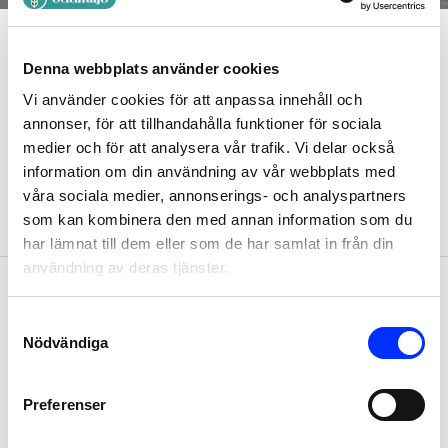
Denna webbplats använder cookies
Vi använder cookies för att anpassa innehåll och
EN VACKER HANDDUK HÖJER
annonser, för att tillhandahålla funktioner för sociala
INTRYCKET AV DITT BADRUM
medier och för att analysera vår trafik. Vi delar också
information om din användning av vår webbplats med
våra sociala medier, annonserings- och analyspartners
som kan kombinera den med annan information som du
har lämnat till dem eller som de har samlat in från din
användning av deras tjänster.
Consent
Nödvändiga
Selection
ÄR DINA HANDDUKAR SLITNA?
Preferenser
Hos Badmiljö hittar du vackra och miljövänliga handdukar i