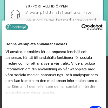
SUPPORT ALLTID ÖPPEN
Vi svarar på ditt mail så snart vi kan - även
kvällar och helger, fast med längre svarstid.
LOJALITETSBONUS
Denna webbplats använder cookies
Upp till 20% rabatt för medlemmar
Vi använder cookies för att anpassa innehåll och
annonser, för att tillhandahålla funktioner för sociala
medier och för att analysera vår trafik. Vi delar också
information om din användning av vår webbplats med
våra sociala medier, annonserings- och analyspartners
OM OSS
som kan kombinera den med annan information som du
Välkommen till Badmiljö! Här hittar du Badrumstillbehör och
har lämnat till dem eller som de har samlat in från din
användning av deras tjänster.
Badrumsinredning av högsta kvalitet.Vi strävar alltid efter
nöjda kunder – tveka inte att höra av dig till oss så hjälper vi
Consent