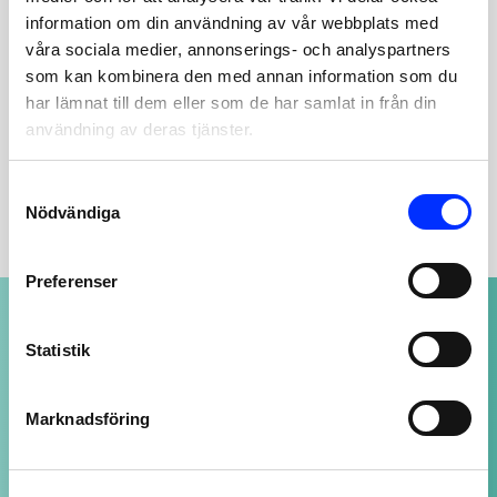
information om din användning av vår webbplats med
Lägg till i varukorg
våra sociala medier, annonserings- och analyspartners
som kan kombinera den med annan information som du
har lämnat till dem eller som de har samlat in från din
BESKRIVNING
användning av deras tjänster.
YTTERLIGARE INFORMATION
Consent
Nödvändiga
Selection
Preferenser
NOGGRANT UTVALDA PRODUKTER
av högsta kvalitet
Statistik
Marknadsföring
SUPPORT ALLTID ÖPPEN
Vi svarar på ditt mail så snart vi kan - även