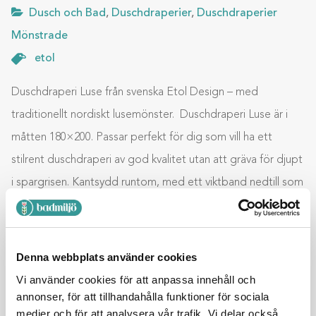
Dusch och Bad
,
Duschdraperier
,
Duschdraperier
Mönstrade
etol
Duschdraperi Luse från svenska Etol Design – med
traditionellt nordiskt lusemönster. Duschdraperi Luse är i
måtten 180×200. Passar perfekt för dig som vill ha ett
stilrent duschdraperi av god kvalitet utan att gräva för djupt
i spargrisen. Kantsydd runtom, med ett viktband nedtill som
ger draperiet ett snyggt fall. Duschdraperiet är i lyxig, mjuk
och följsam 100% polyester som är vattenavvisande och
antimögelbehandlat enligt Reach-förordningen vilket är en
Denna webbplats använder cookies
garanti för att inga giftiga eller farliga ämnen har använts.
Vi använder cookies för att anpassa innehåll och
annonser, för att tillhandahålla funktioner för sociala
medier och för att analysera vår trafik. Vi delar också