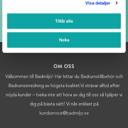
kvällar och helger, fast med längre svarstid.
Visa detaljer
Tillåt alla
LOJALITETSBONUS
Upp till 20% rabatt för medlemmar
Neka
OM OSS
Välkommen till Badmiljö! Här hittar du Badrumstillbehör och
Badrumsinredning av högsta kvalitet.Vi strävar alltid efter
nöjda kunder – tveka inte att höra av dig till oss så hjälper vi
dig på bästa sätt! Vi nås enklast på
kundservice@badmiljo.se