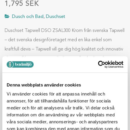
1,795
SEK
Dusch och Bad
,
Duschset
Duschset Tapwell DSO ZSAL300 Krom från svenska Tapwell
– det svenska designföretaget med en lika enkel som
kraftfull devis – Tapwell vill ge dig hög kvalitet och innovativ
design till bra priser. Svensk design, tillverkad i Italien, en
kombination som vi alla kan se ger ett vackert slutresultat
med hög kvalitet anpassad efter svenska byggnormer.
Denna webbplats använder cookies
Duschset Tapwell DSO ZSAL300 Krom är …
Vi använder cookies för att anpassa innehåll och
annonser, för att tillhandahålla funktioner för sociala
medier och för att analysera vår trafik. Vi delar också
Lägg till i varukorg
information om din användning av vår webbplats med
våra sociala medier, annonserings- och analyspartners
som kan kombinera den med annan information som du