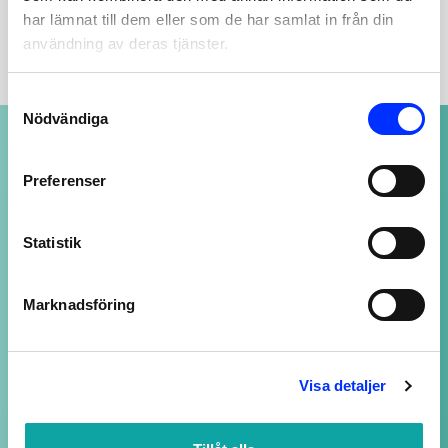
BESKRIVNING
har lämnat till dem eller som de har samlat in från din
användning av deras tjänster.
Consent
Nödvändiga
Selection
NOGGRANT UTVALDA PRODUKTER
av högsta kvalitet
Preferenser
Statistik
SUPPORT ALLTID ÖPPEN
Vi svarar på ditt mail så snart vi kan - även
Marknadsföring
kvällar och helger, fast med längre svarstid.
LOJALITETSBONUS
Visa detaljer
Upp till 20% rabatt för medlemmar