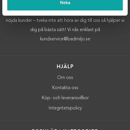
Välkommen till Badmiljö! Här hittar du Badrumstillbehör och
Neka
Badrumsinredning av högsta kvalitet.Vi strävar alltid efter
nöjda kunder – tveka inte att höra av dig till oss så hjälper vi
dig på bästa sätt! Vi nås enklast på
kundservice@badmiljo.se
HJÄLP
Om oss
Kontakta oss
Köp- och leveransvillkor
Integritetspolicy