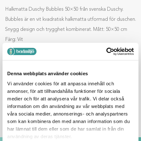
Halkmatta Duschy Bubbles 50×50 från svenska Duschy.
Bubbles är en vit kvadratisk halkmatta utformad för duschen.
Snygg design och trygghet kombinerat. Mått: 50×50 cm
Färg: Vit
Lägg till i varukorg
Denna webbplats använder cookies
Vi använder cookies för att anpassa innehåll och
BESKRIVNING
annonser, för att tillhandahålla funktioner för sociala
medier och för att analysera vår trafik. Vi delar också
information om din användning av vår webbplats med
YTTERLIGARE INFORMATION
våra sociala medier, annonserings- och analyspartners
som kan kombinera den med annan information som du
har lämnat till dem eller som de har samlat in från din
användning av deras tjänster.