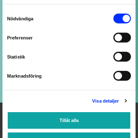
NOGGRANT UTVALDA PRODUKTER
Consent
av högsta kvalitet
Nödvändiga
Selection
Preferenser
SUPPORT ALLTID ÖPPEN
Vi svarar på ditt mail så snart vi kan - även
Statistik
kvällar och helger, fast med längre svarstid.
Marknadsföring
LOJALITETSBONUS
Upp till 20% rabatt för medlemmar
Visa detaljer
Tillåt alla
OM OSS