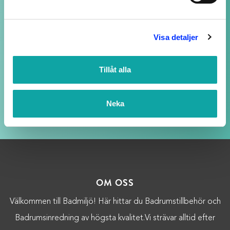
SUPPORT ALLTID ÖPPEN
Visa detaljer
Vi svarar på ditt mail så snart vi kan - även
kvällar och helger, fast med längre svarstid.
Tillåt alla
Neka
LOJALITETSBONUS
Upp till 20% rabatt för medlemmar
OM OSS
Välkommen till Badmiljö! Här hittar du Badrumstillbehör och
Badrumsinredning av högsta kvalitet.Vi strävar alltid efter