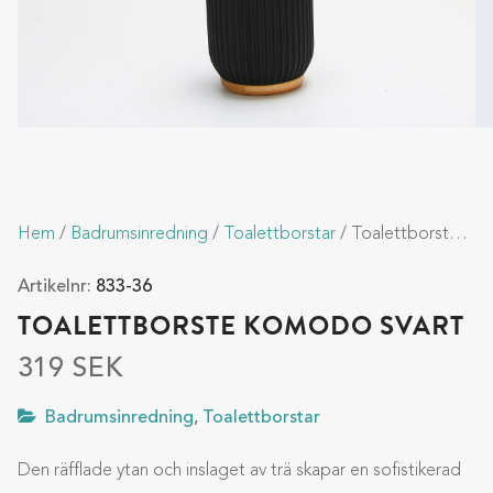
Hem
/
Badrumsinredning
/
Toalettborstar
/ Toalettborste Komodo Svart
Artikelnr:
833-36
TOALETTBORSTE KOMODO SVART
319
SEK
Badrumsinredning
,
Toalettborstar
Den räfflade ytan och inslaget av trä skapar en sofistikerad