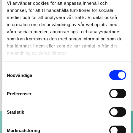
EXTRA BORSTHUVUD
Vi använder cookies för att anpassa innehåll och
NATURE OCH KOMODO
annonser, för att tillhandahålla funktioner för sociala
Lägg till
59
SEK
medier och för att analysera vår trafik. Vi delar också
information om din användning av vår webbplats med
våra sociala medier, annonserings- och analyspartners
som kan kombinera den med annan information som du
833-33
har lämnat till dem eller som de har samlat in från din
TVÅLPUMP KOMODO
användning av deras tjänster.
SVART
Lägg till
199
SEK
Consent
Nödvändiga
Selection
Preferenser
Statistik
NOGGRANT UTVALDA PRODUKTER
av högsta kvalitet
Marknadsföring