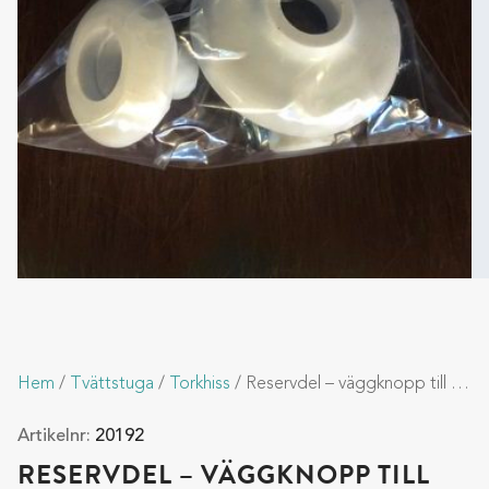
Hem
/
Tvättstuga
/
Torkhiss
/ Reservdel – väggknopp till Torkhiss Eric
Artikelnr:
20192
RESERVDEL – VÄGGKNOPP TILL