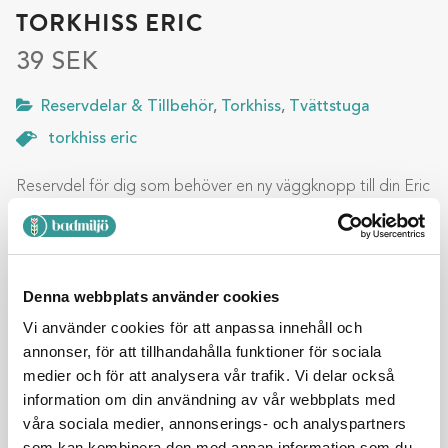
TORKHISS ERIC
39
SEK
Reservdelar & Tillbehör
,
Torkhiss
,
Tvättstuga
torkhiss eric
Reservdel för dig som behöver en ny väggknopp till din Eric
torkhiss. Får ej dras med skruvdragare. Ta en titt på alla våra
högkvalitativa torkhissar.
Denna webbplats använder cookies
Vi använder cookies för att anpassa innehåll och
Lägg till i varukorg
annonser, för att tillhandahålla funktioner för sociala
medier och för att analysera vår trafik. Vi delar också
information om din användning av vår webbplats med
BESKRIVNING
våra sociala medier, annonserings- och analyspartners
som kan kombinera den med annan information som du