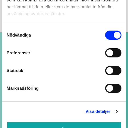
YTTERLIGARE INFORMATION
har lämnat till dem eller som de har samlat in från din
användning av deras tjänster.
Consent
Nödvändiga
Selection
NOGGRANT UTVALDA PRODUKTER
av högsta kvalitet
Preferenser
Statistik
SUPPORT ALLTID ÖPPEN
Vi svarar på ditt mail så snart vi kan - även
Marknadsföring
kvällar och helger, fast med längre svarstid.
LOJALITETSBONUS
Visa detaljer
Upp till 20% rabatt för medlemmar