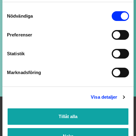
NOGGRANT UTVALDA PRODUKTER
Consent
av högsta kvalitet
Nödvändiga
Selection
SUPPORT ALLTID ÖPPEN
Preferenser
Vi svarar på ditt mail så snart vi kan - även
kvällar och helger, fast med längre svarstid.
Statistik
Marknadsföring
LOJALITETSBONUS
Upp till 20% rabatt för medlemmar
Visa detaljer
Tillåt alla
OM OSS
Välkommen till Badmiljö! Här hittar du Badrumstillbehör och