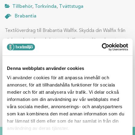
Tillbehör
,
Torkvinda
,
Tvättstuga
Brabantia
Textilöverdrag till Brabantia Wallfix. Skydda din Wallfix från
väder och vind med detta stryktåliga textilöverdrag, i svart,
från nederländska Brabantia. Höjd 100.0 cm Bredd 18.0 cm
Denna webbplats använder cookies
Vi använder cookies för att anpassa innehåll och
Lägg till i varukorg
annonser, för att tillhandahålla funktioner för sociala
medier och för att analysera vår trafik. Vi delar också
BESKRIVNING
information om din användning av vår webbplats med
våra sociala medier, annonserings- och analyspartners
som kan kombinera den med annan information som du
har lämnat till dem eller som de har samlat in från din
användning av deras tjänster.