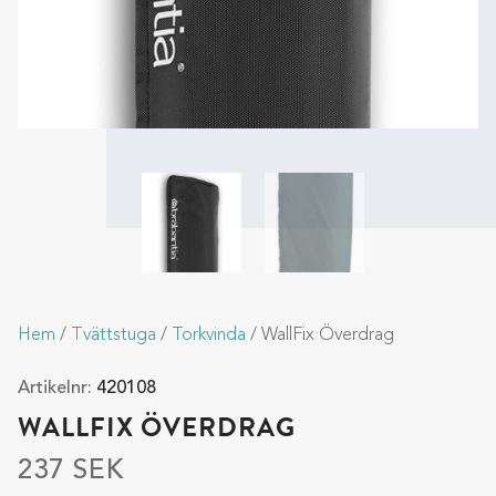
Hem
/
Tvättstuga
/
Torkvinda
/ WallFix Överdrag
Artikelnr:
420108
WALLFIX ÖVERDRAG
237
SEK