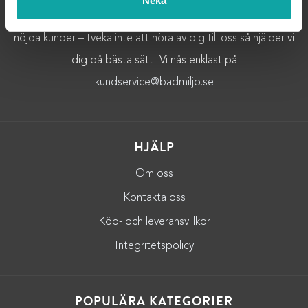
Neka
Badrumsinredning av högsta kvalitet.Vi strävar alltid efter
nöjda kunder – tveka inte att höra av dig till oss så hjälper vi
dig på bästa sätt! Vi nås enklast på
kundservice@badmiljo.se
HJÄLP
Om oss
Kontakta oss
Köp- och leveransvillkor
Integritetspolicy
POPULÄRA KATEGORIER