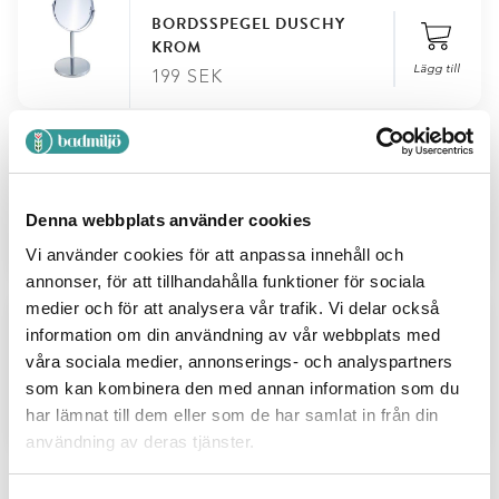
BORDSSPEGEL DUSCHY
KROM
Lägg till
199
SEK
502-91
SMINKSPEGEL PÅ ARM MED
FÖRSTORING 17 CM
Denna webbplats använder cookies
DIAMETER
Lägg till
199
SEK
Vi använder cookies för att anpassa innehåll och
annonser, för att tillhandahålla funktioner för sociala
medier och för att analysera vår trafik. Vi delar också
502-90
information om din användning av vår webbplats med
våra sociala medier, annonserings- och analyspartners
SMINKSPEGEL PÅ ARM MED
som kan kombinera den med annan information som du
FÖRSTORING 17 CM
DIAMETER
har lämnat till dem eller som de har samlat in från din
Lägg till
199
SEK
användning av deras tjänster.