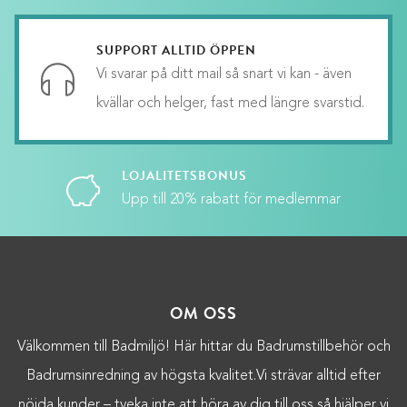
SUPPORT ALLTID ÖPPEN
Vi svarar på ditt mail så snart vi kan - även
kvällar och helger, fast med längre svarstid.
LOJALITETSBONUS
Upp till 20% rabatt för medlemmar
OM OSS
Välkommen till Badmiljö! Här hittar du Badrumstillbehör och
Badrumsinredning av högsta kvalitet.Vi strävar alltid efter
nöjda kunder – tveka inte att höra av dig till oss så hjälper vi