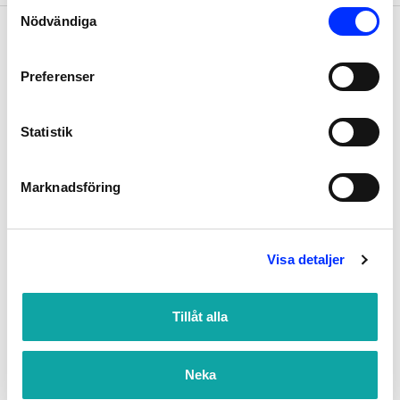
Consent
Nödvändiga
Selection
Preferenser
VACKER OCH HÅLLBAR DESIGN
FRÅN KÄNDA TILLVERKARE
Statistik
Marknadsföring
Vi finns till för dig som vill använda utrymmet i ditt badrum
till fullo. Vi arbetar idag med kända internationella aktörer
Visa detaljer
som Artweger, Brabantia, Sealskin m.m. för att kunna ge
våra kunder hållbar design som lyfter badrummet till nästa
Tillåt alla
nivå. Och vi är ständigt på jakt efter nya leverantörer som
uppfyller våra höga krav. Så att du kan klicka hem
Neka
funktionell och vacker badrumsinredning med snabba