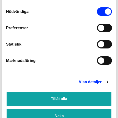
Consent
leveranser och fri frakt!
Nödvändiga
Selection
Preferenser
BADMILJÖ – ETT NATURLIGT VAL
FÖR BADRUMSINREDNING
Statistik
ONLINE
Marknadsföring
I badrummet börjar och slutar dagen, det är här du njuter
Visa detaljer
av välförtjänta spakvällar eller ägnar en snabb stund åt att
fixa håret. Det är en vardaglig plats som är viktig för ditt
Tillåt alla
välbefinnande, vilket vi alltid har i åtanke när vi tar fram
produkter till vårt sortiment. Med det sagt vill vi på
Neka