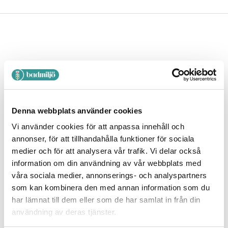
VACKER OCH HÅLLBAR DESIGN
FRÅN KÄNDA TILLVERKARE
Denna webbplats använder cookies
Vi använder cookies för att anpassa innehåll och
Vi finns till för dig som vill använda utrymmet i ditt badrum
annonser, för att tillhandahålla funktioner för sociala
till fullo. Vi arbetar idag med kända internationella aktörer
medier och för att analysera vår trafik. Vi delar också
som Artweger, Brabantia, Sealskin m.m. för att kunna ge
information om din användning av vår webbplats med
våra sociala medier, annonserings- och analyspartners
våra kunder hållbar design som lyfter badrummet till nästa
som kan kombinera den med annan information som du
nivå. Och vi är ständigt på jakt efter nya leverantörer som
har lämnat till dem eller som de har samlat in från din
uppfyller våra höga krav. Så att du kan klicka hem
användning av deras tjänster.
funktionell och vacker badrumsinredning med snabba