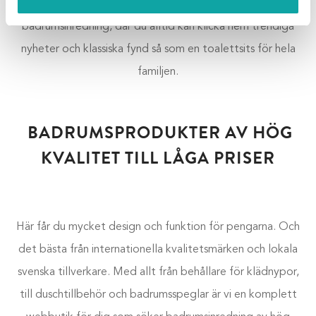
Badmiljö vara din favoritplats på nätet för inspirerande
badrumsinredning, där du alltid kan klicka hem trendiga
nyheter och klassiska fynd så som en toalettsits för hela
familjen.
BADRUMSPRODUKTER AV HÖG
KVALITET TILL LÅGA PRISER
Här får du mycket design och funktion för pengarna. Och
det bästa från internationella kvalitetsmärken och lokala
svenska tillverkare. Med allt från behållare för klädnypor,
till duschtillbehör och badrumsspeglar är vi en komplett