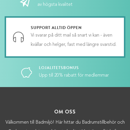
av högsta kvalitet
SUPPORT ALLTID ÖPPEN
Vi svarar på ditt mail så snart vi kan - även
kvällar och helger, fast med längre svarstid.
LOJALITETSBONUS
Upp till 20% rabatt för medlemmar
OM OSS
Välkommen till Badmiljö! Här hittar du Badrumstillbehör och