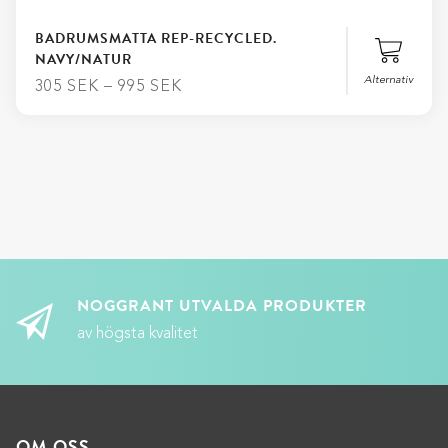
BADRUMSMATTA REP-RECYCLED.
NAVY/NATUR
Alternativ
305
SEK
–
995
SEK
Stäng
Matt
Lägg till i varukorg
NOGGRANT UTVALDA PRODUKTER
av högsta kvalitet
OM OSS