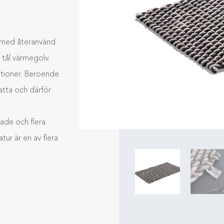
d med återanvänd
 tål värmegolv.
ationer. Beroende
matta och därför
ade och flera
ur är en av flera