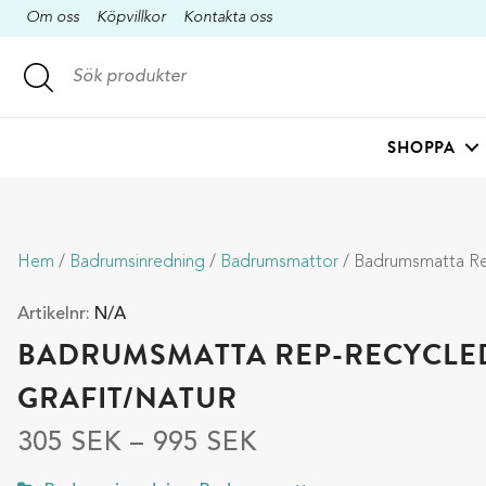
Om oss
Köpvillkor
Kontakta oss
SHOPPA
Hem
/
Badrumsinredning
/
Badrumsmattor
/ Badrumsmatta Rep-Recyc
Artikelnr:
N/A
BADRUMSMATTA REP-RECYCLE
GRAFIT/NATUR
305
SEK
–
995
SEK