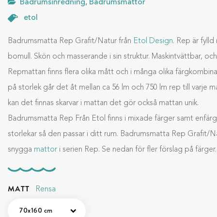
Badrumsinredning
,
Badrumsmattor
etol
Badrumsmatta Rep Grafit/Natur från
Etol Design
. Rep är fyll
bomull. Skön och masserande i sin struktur. Maskintvättbar, och
Repmattan finns flera olika mått och i många olika färgkombin
på storlek går det åt mellan ca 56 lm och 750 lm rep till varje 
kan det finnas skarvar i mattan det gör också mattan unik.
Badrumsmatta Rep Från Etol finns i mixade färger samt enfärg
storlekar så den passar i ditt rum. Badrumsmatta Rep Grafit/Nat
snygga
mattor
i serien Rep. Se nedan för fler förslag på färger.
MATT
Rensa