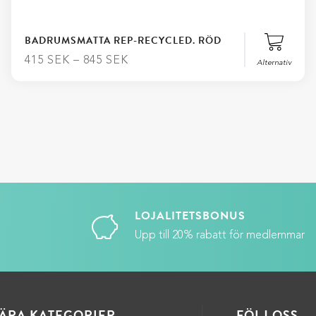
BADRUMSMATTA REP-RECYCLED. RÖD
415
SEK
–
845
SEK
Alternativ
Stäng
Matt
Lägg till i varukorg
LOJALITETSBONUS
Upp till 20% rabatt för medlemmar
ÄRA KATEGORIER
FÖLJ OSS