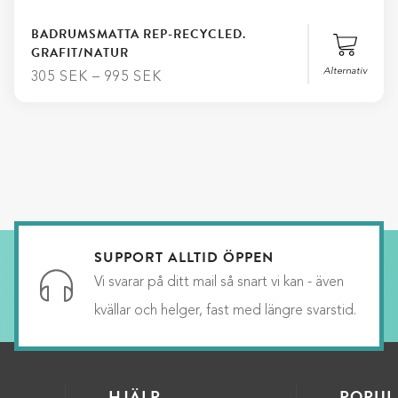
BADRUMSMATTA REP-RECYCLED.
GRAFIT/NATUR
Alternativ
305
SEK
–
995
SEK
Stäng
Matt
Lägg till i varukorg
SUPPORT ALLTID ÖPPEN
Vi svarar på ditt mail så snart vi kan - även
kvällar och helger, fast med längre svarstid.
HJÄLP
POPUL